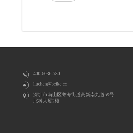
400-6036-580
liuchen@beike.cc
深圳市南山区粤海街道高新南九道59号
北科大厦2楼